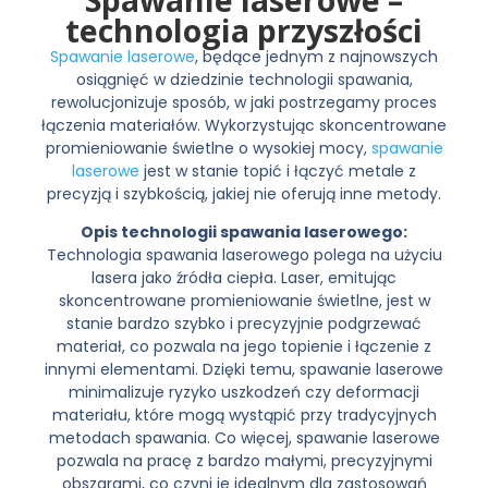
technologia przyszłości
Spawanie laserowe
, będące jednym z najnowszych
osiągnięć w dziedzinie technologii spawania,
rewolucjonizuje sposób, w jaki postrzegamy proces
łączenia materiałów. Wykorzystując skoncentrowane
promieniowanie świetlne o wysokiej mocy,
spawanie
laserowe
jest w stanie topić i łączyć metale z
precyzją i szybkością, jakiej nie oferują inne metody.
Opis technologii spawania laserowego:
Technologia spawania laserowego polega na użyciu
lasera jako źródła ciepła. Laser, emitując
skoncentrowane promieniowanie świetlne, jest w
stanie bardzo szybko i precyzyjnie podgrzewać
materiał, co pozwala na jego topienie i łączenie z
innymi elementami. Dzięki temu, spawanie laserowe
minimalizuje ryzyko uszkodzeń czy deformacji
materiału, które mogą wystąpić przy tradycyjnych
metodach spawania. Co więcej, spawanie laserowe
pozwala na pracę z bardzo małymi, precyzyjnymi
obszarami, co czyni je idealnym dla zastosowań