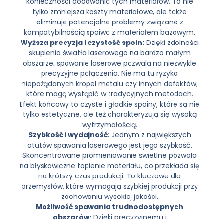
konieczności dodawania tych materiałów. To nie
tylko zmniejsza koszty materiałowe, ale także
eliminuje potencjalne problemy związane z
kompatybilnością spoiwa z materiałem bazowym.
Wyższa precyzja i czystość spoin:
Dzięki zdolności
skupienia światła laserowego na bardzo małym
obszarze, spawanie laserowe pozwala na niezwykle
precyzyjne połączenia. Nie ma tu ryzyka
niepożądanych kropel metalu czy innych defektów,
które mogą wystąpić w tradycyjnych metodach.
Efekt końcowy to czyste i gładkie spoiny, które są nie
tylko estetyczne, ale też charakteryzują się wysoką
wytrzymałością.
Szybkość i wydajność:
Jednym z największych
atutów spawania laserowego jest jego szybkość.
Skoncentrowane promieniowanie świetlne pozwala
na błyskawiczne topienie materiału, co przekłada się
na krótszy czas produkcji. To kluczowe dla
przemysłów, które wymagają szybkiej produkcji przy
zachowaniu wysokiej jakości.
Możliwość spawania trudnodostępnych
obszarów:
Dzięki precyzyjnemu i