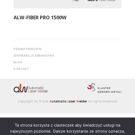
ALW-FIBER PRO 1500W
PÁGINA PRINCIPAL
GWARANCJA SERWISOWA
BLOG
KONTAKT
Copyright by © ALW
A
utomatic
L
aser
W
elder
All rights Reserved
Polaco
Inglés
Alemán
Italiano
Ta strona korzysta z ciasteczek aby świadczyć usługi na
Español
Francés
najwyższym poziomie. Dalsze korzystanie ze strony oznacza,