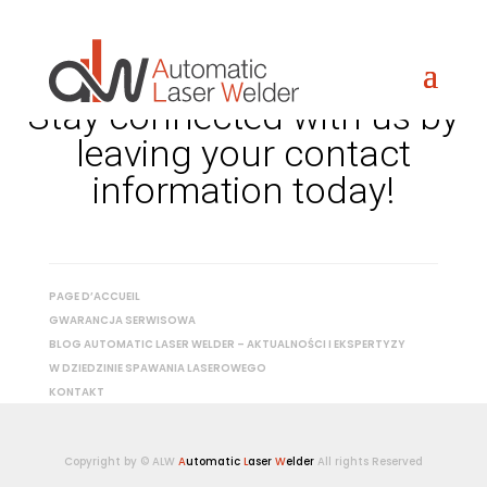
Stay connected with us by
leaving your contact
information today!
PAGE D’ACCUEIL
GWARANCJA SERWISOWA
BLOG AUTOMATIC LASER WELDER – AKTUALNOŚCI I EKSPERTYZY
W DZIEDZINIE SPAWANIA LASEROWEGO
KONTAKT
Copyright by © ALW
A
utomatic
L
aser
W
elder
All rights Reserved