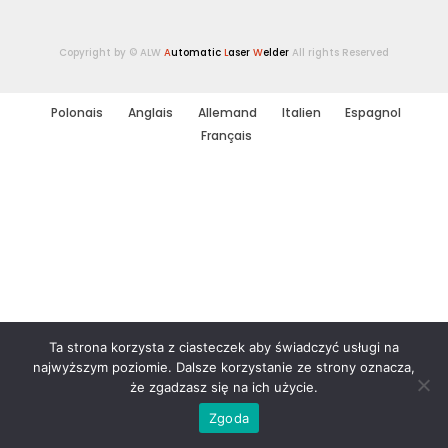
Copyright by © ALW
A
utomatic
L
aser
W
elder
All rights Reserved
Polonais
Anglais
Allemand
Italien
Espagnol
Français
Ta strona korzysta z ciasteczek aby świadczyć usługi na
najwyższym poziomie. Dalsze korzystanie ze strony oznacza,
że zgadzasz się na ich użycie.
Zgoda