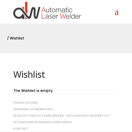
/
Wishlist
Wishlist
The Wishlist is empty.
PAGE D’ACCUEIL
GWARANCJA SERWISOWA
BLOG AUTOMATIC LASER WELDER – AKTUALNOŚCI I EKSPERTYZY
W DZIEDZINIE SPAWANIA LASEROWEGO
KONTAKT