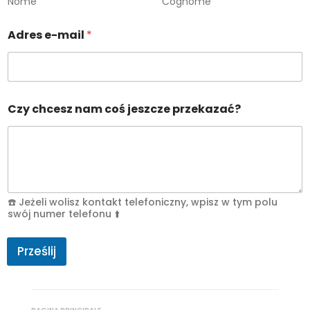
Nome
Cognome
A
Adres e-mail
*
d
r
e
s
m
n
Czy chcesz nam coś jeszcze przekazać?
i
e
☎️ Jeżeli wolisz kontakt telefoniczny, wpisz w tym polu
swój numer telefonu ⬆️
Prześlij