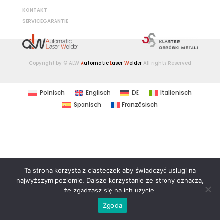
KONTAKT
SERVICEGARANTIE​
Copyright by © ALW
A
utomatic
L
aser
W
elder
All rights Reserved
Polnisch
Englisch
DE
Italienisch
Spanisch
Französisch
Ta strona korzysta z ciasteczek aby świadczyć usługi na
najwyższym poziomie. Dalsze korzystanie ze strony oznacza,
że zgadzasz się na ich użycie.
Zgoda