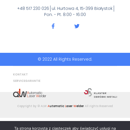
+48 517 230 026
ul. Hurtowa 4, 15-399 Białystok
Pon. - Pt. 8:00 - 16:00
© 2022 All Rights Reserved.
KONTAKT
SERVICEGARANTIE​
Copyright by © ALW
A
utomatic
L
aser
W
elder
All rights Reserved
Polnisch
Englisch
DE
Italienisch
Ta strona korzysta z ciasteczek aby świadczyć usługi na