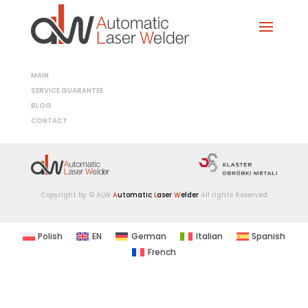
MAIN
SERVICE GUARANTEE
BLOG
CONTACT
Copyright by © ALW
A
utomatic
L
aser
W
elder
All rights Reserved
Polish
EN
German
Italian
Spanish
French